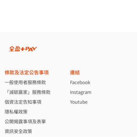
全部公告
註冊
權益公告
支付
活動消息
儲值
媒體報導
點數
支付工具
轉帳／收款
提領
條款及法定公告事項
連結
商業收款
一般使用者服務條款
Facebook
繳費
「減碳贏家」服務條款
Instagram
減碳贏家
個資法定告知事項
Youtube
優惠券
隱私權政策
會員
公開揭露事項及表單
與我聯繫
資訊安全政策
Foreigner registration