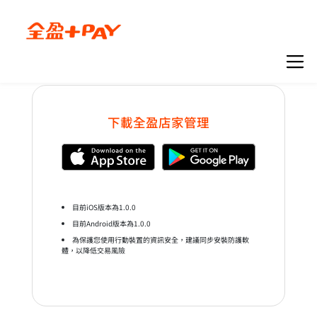
下載全盈店家管理
關於我們
知識專欄
品牌簡介
全部文章
最新職缺
最新活動
下載全盈+PAY
目前iOS版本為1.0.0
當月活動
目前Android版本為1.0.0
為保護您使用行動裝置的資訊安全，建議同步安裝防護軟
歷史活動
體，以降低交易風險
最新公告
使用說明