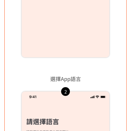
[日本]跨境支付
乘車碼
合作通路
減碳贏家
合作通路
兌換減碳驕傲禮
本月新增
執行減碳任務
去哪裡愛地球
排行榜
選擇App語言
店家專區
常見問題
收款模式介紹
常見問題
行銷合作優勢
金流收費方案
下載全盈店家管理App