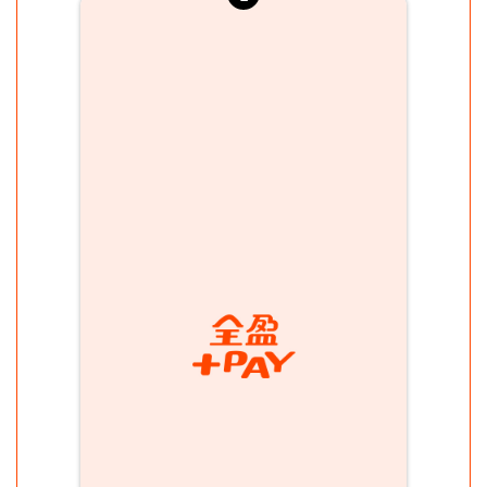
權益公告
支付
活動消息
儲值
媒體報導
點數
支付工具
轉帳／收款
提領
商業收款
繳費
減碳贏家
優惠券
會員
與我聯繫
Foreigner registration