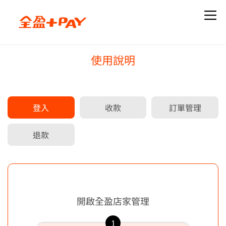
使用說明
關於我們
知識專欄
品牌簡介
全部文章
登入
收款
訂單管理
最新職缺
最新活動
下載全盈+PAY
退款
當月活動
歷史活動
最新公告
使用說明
開啟全盈店家管理
全部公告
註冊