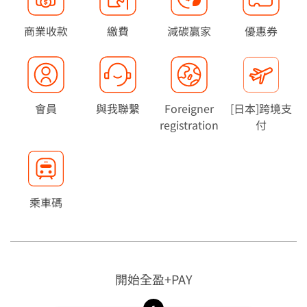
權益公告
支付
活動消息
儲值
商業收款
繳費
減碳贏家
優惠券
媒體報導
點數
支付工具
轉帳／收款
會員
與我聯繫
Foreigner
[日本]跨境支
提領
registration
付
商業收款
繳費
減碳贏家
乘車碼
優惠券
會員
與我聯繫
開始全盈+PAY
Foreigner registration