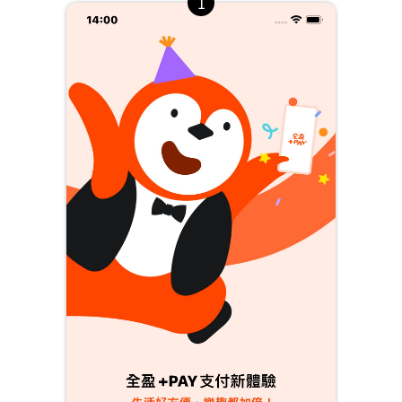
[日本]跨境支付
乘車碼
合作通路
減碳贏家
合作通路
兌換減碳驕傲禮
本月新增
執行減碳任務
去哪裡愛地球
排行榜
店家專區
常見問題
收款模式介紹
常見問題
行銷合作優勢
金流收費方案
下載全盈店家管理App