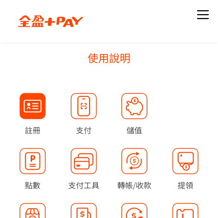
使用說明
關於我們
知識專欄
品牌簡介
全部文章
最新職缺
最新活動
下載全盈+PAY
註冊
支付
儲值
當月活動
歷史活動
最新公告
使用說明
點數
支付工具
轉帳/收款
提領
全部公告
註冊