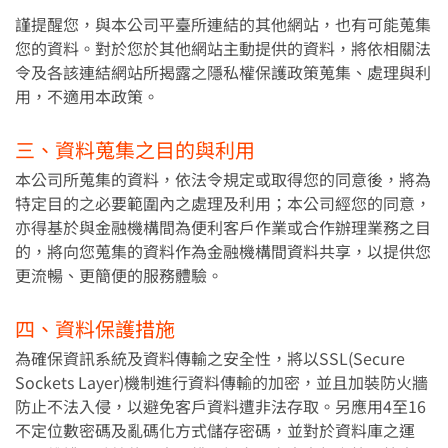
[日本]跨境支付
謹提醒您，與本公司平臺所連結的其他網站，也有可能蒐集
乘車碼
您的資料。對於您於其他網站主動提供的資料，將依相關法
令及各該連結網站所揭露之隱私權保護政策蒐集、處理與利
合作通路
減碳贏家
用，不適用本政策。
合作通路
兌換減碳驕傲禮
三、資料蒐集之目的與利用
本月新增
執行減碳任務
本公司所蒐集的資料，依法令規定或取得您的同意後，將為
去哪裡愛地球
特定目的之必要範圍內之處理及利用；本公司經您的同意，
亦得基於與金融機構間為便利客戶作業或合作辦理業務之目
排行榜
的，將向您蒐集的資料作為金融機構間資料共享，以提供您
更流暢、更簡便的服務體驗。
店家專區
常見問題
四、資料保護措施
收款模式介紹
常見問題
為確保資訊系統及資料傳輸之安全性，將以SSL(Secure 
行銷合作優勢
Sockets Layer)機制進行資料傳輸的加密，並且加裝防火牆
金流收費方案
防止不法入侵，以避免客戶資料遭非法存取。另應用4至16
不定位數密碼及亂碼化方式儲存密碼，並對於資料庫之運
下載全盈店家管理App