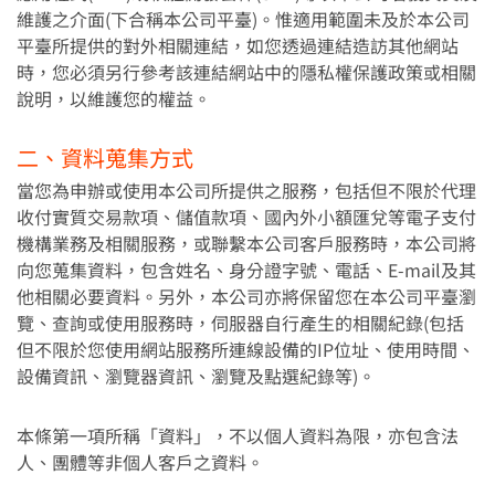
權益公告
支付
維護之介面(下合稱本公司平臺)。惟適用範圍未及於本公司
平臺所提供的對外相關連結，如您透過連結造訪其他網站
活動消息
儲值
時，您必須另行參考該連結網站中的隱私權保護政策或相關
媒體報導
點數
說明，以維護您的權益。
支付工具
二、資料蒐集方式
轉帳／收款
當您為申辦或使用本公司所提供之服務，包括但不限於代理
提領
收付實質交易款項、儲值款項、國內外小額匯兌等電子支付
商業收款
機構業務及相關服務，或聯繫本公司客戶服務時，本公司將
向您蒐集資料，包含姓名、身分證字號、電話、E-mail及其
繳費
他相關必要資料。另外，本公司亦將保留您在本公司平臺瀏
減碳贏家
覽、查詢或使用服務時，伺服器自行產生的相關紀錄(包括
優惠券
但不限於您使用網站服務所連線設備的IP位址、使用時間、
設備資訊、瀏覽器資訊、瀏覽及點選紀錄等)。
會員
與我聯繫
本條第一項所稱「資料」，不以個人資料為限，亦包含法
Foreigner registration
人、團體等非個人客戶之資料。