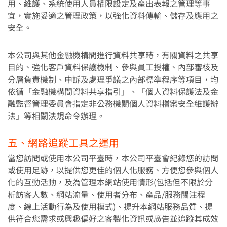
用、維護、系統使用人員權限設定及產出表報之管理等事
App使用說明
宜，實施妥適之管理政策，以強化資料傳輸、儲存及應用之
安全。
合作店家/薪轉商戶申請
本公司與其他金融機構間進行資料共享時，有關資料之共享
目的、強化客戶資料保護機制、參與員工授權、內部審核及
特約商店專人聯繫
分層負責機制、申訴及處理爭議之內部標準程序等項目，均
依循「金融機構間資料共享指引」、「個人資料保護法及金
特約商店/薪轉代發線上申辦
融監督管理委員會指定非公務機關個人資料檔案安全維護辦
法」等相關法規命令辦理。
五、網路追蹤工具之運用
當您訪問或使用本公司平臺時，本公司平臺會紀錄您的訪問
或使用足跡，以提供您更佳的個人化服務、方便您參與個人
化的互動活動，及為管理本網站使用情形(包括但不限於分
析訪客人數、網站流量、使用者分布、產品/服務關注程
度、線上活動行為及使用模式)、提升本網站服務品質、提
供符合您需求或興趣偏好之客製化資訊或廣告並追蹤其成效