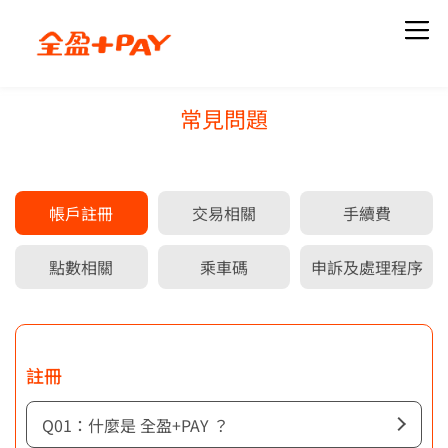
常見問題
關於我們
知識專欄
品牌簡介
全部文章
帳戶註冊
交易相關
手續費
最新職缺
最新活動
下載全盈+PAY
點數相關
乘車碼
申訴及處理程序
當月活動
歷史活動
註冊
最新公告
使用說明
全部公告
註冊
什麼是 全盈+PAY ？