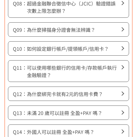
[日本]跨境支付
超過金融聯合徵信中心（JCIC）驗證錯誤
次數上限怎麼辦？
乘車碼
合作通路
減碳贏家
為什麼掃描身分證會無法辨識？
合作通路
兌換減碳驕傲禮
如何設定銀行帳戶/提領帳戶/信用卡？
本月新增
執行減碳任務
去哪裡愛地球
可以使用哪些銀行的信用卡/存款帳戶執行
排行榜
金融驗證？
店家專區
常見問題
為什麼綁完卡就有2元的信用卡費？
收款模式介紹
常見問題
未滿 20 歲可以註冊 全盈+PAY 嗎？
行銷合作優勢
金流收費方案
外國人可以註冊 全盈+PAY 嗎？
下載全盈店家管理App