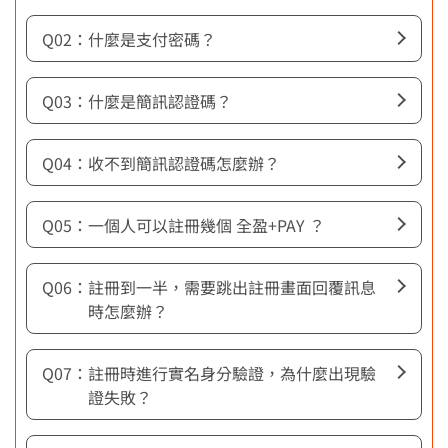
權益公告
支付
什麼是支付密碼？
活動消息
儲值
媒體報導
點數
什麼是簡訊認證碼？
支付工具
轉帳／收款
收不到簡訊認證碼怎麼辦？
提領
商業收款
一個人可以註冊幾個 全盈+PAY ？
繳費
減碳贏家
註冊到一半，需要跳出註冊畫面回覆訊息
時怎麼辦？
優惠券
會員
註冊時進行實名身分驗證，為什麼出現驗
與我聯繫
證失敗？
Foreigner registration