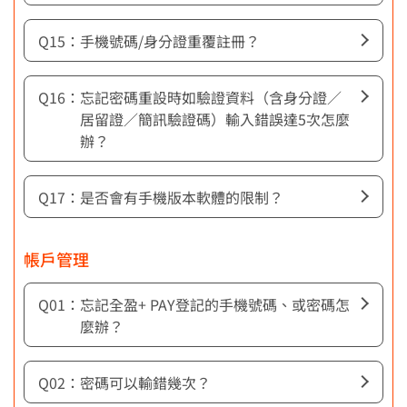
App使用說明
手機號碼/身分證重覆註冊？
合作店家/薪轉商戶申請
忘記密碼重設時如驗證資料（含身分證／
居留證／簡訊驗證碼）輸入錯誤達5次怎麼
特約商店專人聯繫
辦？
特約商店/薪轉代發線上申辦
是否會有手機版本軟體的限制？
帳戶管理
忘記全盈+ PAY登記的手機號碼、或密碼怎
麼辦？
密碼可以輸錯幾次？